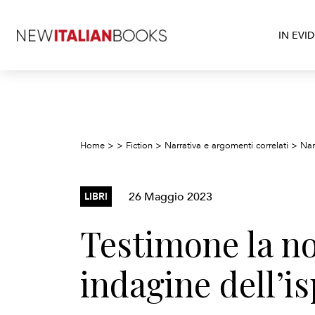
IN EVI
Home
>
>
Fiction
>
Narrativa e argomenti correlati
>
Narr
26 Maggio 2023
LIBRI
Testimone la n
indagine dell’i