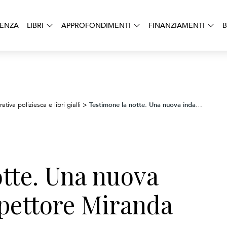
DENZA
LIBRI
APPROFONDIMENTI
FINANZIAMENTI
B
Testimone la notte. Una nuova indagine dell’ispettore Miranda
ativa poliziesca e libri gialli
>
otte. Una nuova
spettore Miranda