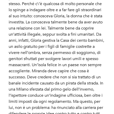
stesso. Perché c\’è qualcosa di molto personale che
lo spinge a indagare oltre e a far fare gli straordinari
al suo intuito: conosceva Gloria, la donna che è stata
investita. La conosceva talmente bene da aver avuto
una relazione con lei. Talmente bene da coprire
un’attività illegale, seppur svolta a fini umanitari. Da
anni, infatti, Gloria gestiva la Casa dei cento bambini,
un asilo gratuito per i figli di famiglie costrette a
vivere nell’ombra, senza permesso di soggiorno, di
genitori sfruttati per svolgere lavori umili e spesso
massacranti. Un’isola felice in un paese non sempre
accogliente. Miranda deve capire che cosa è
successo. Deve credere che non si sia trattato di un
banale incidente causato da un pirata della strada. In
una Milano sferzata dal primo gelo dell’inverno,
l’ispettore conduce un’indagine ufficiosa, ben oltre i
limiti imposti da ogni regolamento. Ma questo, per
lui, non è un problema: ha rinunciato alla carriera per
difendere le proprie idee contro tutto e contro tutti.