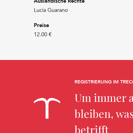
Ausländische Rechte
Lucia Guarano
Preise
12.00 €
REGISTRIERUNG IM TREC
Um immer a
bleiben, wa
betrifft