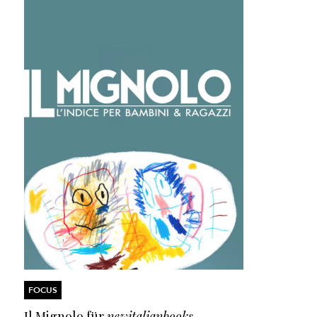
FOCUS
Il Mignolo für
newitalianbooks