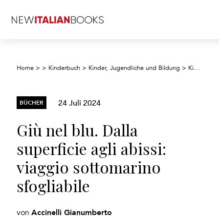
Home
>
>
Kinderbuch
>
Kinder, Jugendliche und Bildung
>
Kinder/Jugendliche: Allgemeine Interessen
24 Juli 2024
BÜCHER
Giù nel blu. Dalla
superficie agli abissi:
viaggio sottomarino
sfogliabile
Accinelli Gianumberto
von