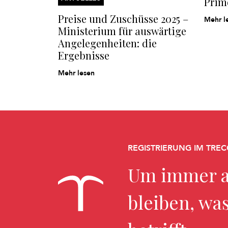
Primo
Preise und Zuschüsse 2025 –
Mehr l
Ministerium für auswärtige
Angelegenheiten: die
Ergebnisse
Mehr lesen
REGISTRIERUNG IM TREC
Um immer a
bleiben, wa