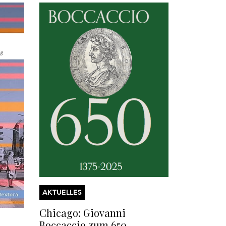
AKTUELLES
Chicago: Giovanni
Boccaccio zum 650.