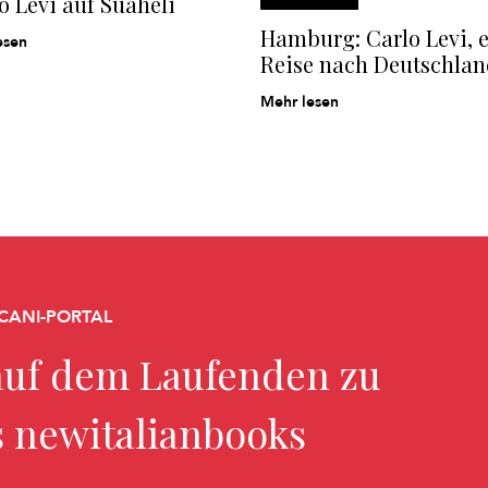
 Levi auf Suaheli
Hamburg: Carlo Levi, 
esen
Reise nach Deutschla
Mehr lesen
CANI-PORTAL
uf dem Laufenden zu
s newitalianbooks