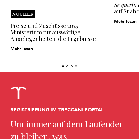
Se questo
auf Suahe
AKTUELLES
Mehr lesen
Preise und Zuschüsse 2025 –
Ministerium für auswärtige
Angelegenheiten: die Ergebnisse
Mehr lesen
REGISTRIERUNG IM TRECCANI-PORTAL
Um immer auf dem Laufenden
zu bleiben, was