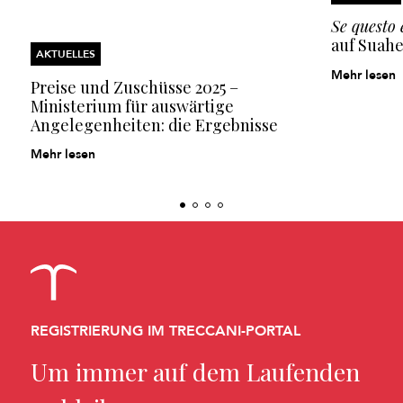
Se questo
auf Suahe
AKTUELLES
Mehr lesen
Preise und Zuschüsse 2025 –
Ministerium für auswärtige
Angelegenheiten: die Ergebnisse
Mehr lesen
REGISTRIERUNG IM TRECCANI-PORTAL
Um immer auf dem Laufenden