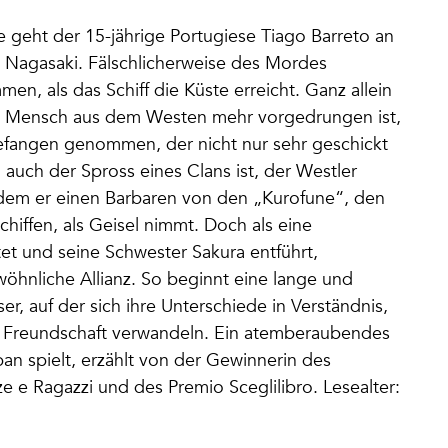
ie geht der 15-jährige Portugiese Tiago Barreto an
el Nagasaki. Fälschlicherweise des Mordes
n, als das Schiff die Küste erreicht. Ganz allein
ein Mensch aus dem Westen mehr vorgedrungen ist,
gefangen genommen, der nicht nur sehr geschickt
uch der Spross eines Clans ist, der Westler
indem er einen Barbaren von den „Kurofune“, den
hiffen, als Geisel nimmt. Doch als eine
et und seine Schwester Sakura entführt,
hnliche Allianz. So beginnt eine lange und
r, auf der sich ihre Unterschiede in Verständnis,
er Freundschaft verwandeln. Ein atemberaubendes
n spielt, erzählt von der Gewinnerin des
e Ragazzi und des Premio Sceglilibro. Lesealter: