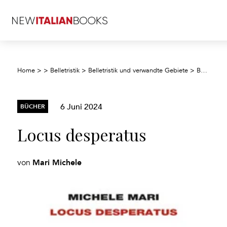
Home
>
>
Belletristik
>
Belletristik und verwandte Gebiete
>
Belletristik: allgemein und literarisch
6 Juni 2024
BÜCHER
Locus desperatus
Mari Michele
von