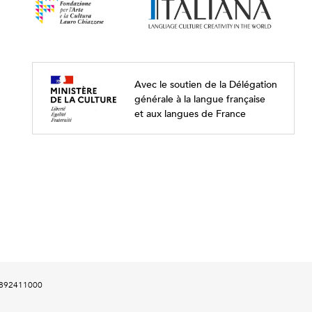
Avec le soutien de la Délégation
générale à la langue française
et aux langues de France
00892411000