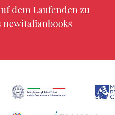
uf dem Laufenden zu
s newitalianbooks