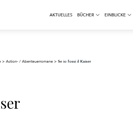
AKTUELLES
BÜCHER
EINBLICKE
Se io fossi il Kaiser
e
>
Action- / Abenteuerromane
>
iser