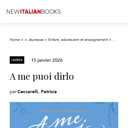
Home
>
>
Jeunesse
>
Enfant, adolescent et enseignement
>
Fiction j
15 janvier 2026
LIVRES
A me puoi dirlo
Ceccarelli, Patrizia
par