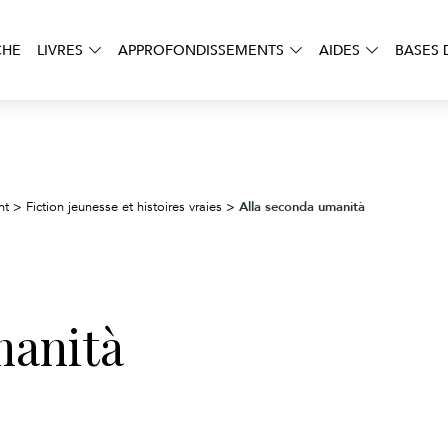
CHE
LIVRES
APPROFONDISSEMENTS
AIDES
BASES 
Alla seconda umanità
nt
>
Fiction jeunesse et histoires vraies
>
manità