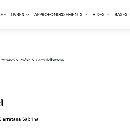
CHE
LIVRES
APPROFONDISSEMENTS
AIDES
BASES 
Canti dell’attesa
ittéraires
>
Poésie
>
a
Giarratana Sabrina