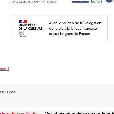
Avec le soutien de la Délégation
générale à la langue française
et aux langues de France
emand
00892411000
 lors de la collecte
Vos choix en matière de confidenti