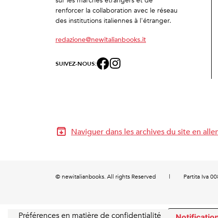
sur les marchés étrangers et de
renforcer la collaboration avec le réseau
des institutions italiennes à l'étranger.
redazione@newitalianbooks.it
SUIVEZ-NOUS:
Naviguer dans les archives du site en all
© newitalianbooks. All rights Reserved
|
Partita Iva 
Notification