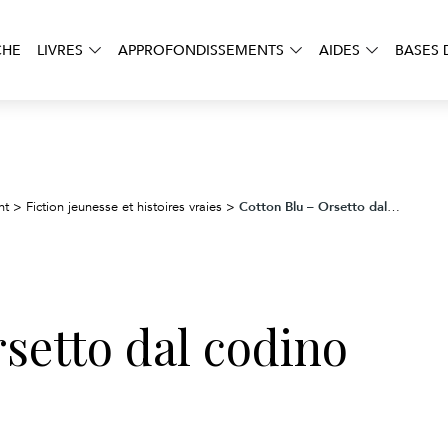
CHE
LIVRES
APPROFONDISSEMENTS
AIDES
BASES 
Cotton Blu – Orsetto dal codino blu
nt
>
Fiction jeunesse et histoires vraies
>
setto dal codino