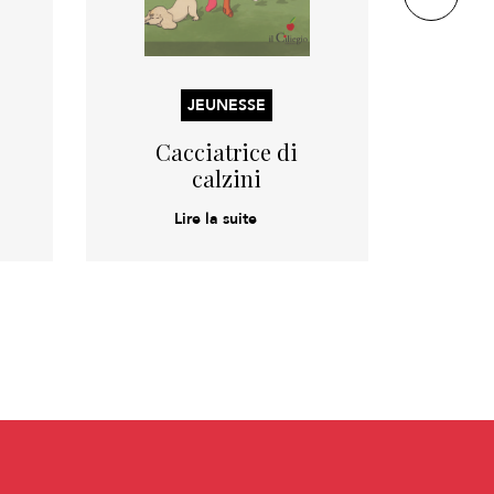
JEUNESSE
Cacciatrice di
Quatt
calzini
Lire la suite