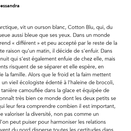
lessandra
arctique, vit un ourson blanc, Cotton Blu, qui, du
 queue aussi bleue que ses yeux. Dans un monde
 rend « différent » et peu accepté par le reste de la
 raison qu’un matin, il décide de s’enfuir. Dans
le inuit qui s’est également enfuie de chez elle, mais
ents risquent de se séparer et elle espère, en
de la famille. Alors que le froid et la faim mettent
 un vieil écologiste édenté à l’haleine de brocoli,
e tanière camouflée dans la glace et équipée de
connaît très bien ce monde dont les deux petits se
i leur fera comprendre combien il est important,
e valoriser la diversité, non pas comme un
on peut puiser pour harmoniser les relations
e vent du nord disperse toutes les certitudes dans