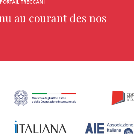
 PORTAIL TRECCANI
enu au courant des nos