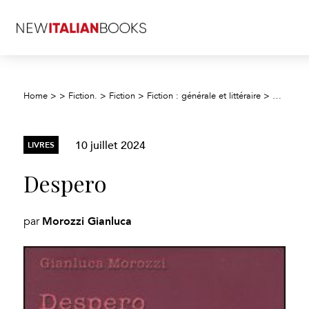
Despero
Home
>
>
Fiction.
>
Fiction
>
Fiction : générale et littéraire
>
10 juillet 2024
LIVRES
Despero
Morozzi Gianluca
par