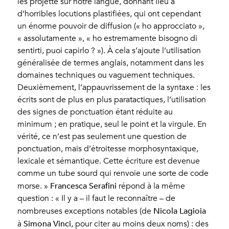
les projette sur notre langue, donnant lieu à
d’horribles locutions plastifiées, qui ont cependant
un énorme pouvoir de diffusion (« ho approcciato »,
« assolutamente », « ho estremamente bisogno di
sentirti, puoi capirlo ? »). À cela s’ajoute l’utilisation
généralisée de termes anglais, notamment dans les
domaines techniques ou vaguement techniques.
Deuxièmement, l’appauvrissement de la syntaxe : les
écrits sont de plus en plus paratactiques, l’utilisation
des signes de ponctuation étant réduite au
minimum ; en pratique, seul le point et la virgule. En
vérité, ce n’est pas seulement une question de
ponctuation, mais d’étroitesse morphosyntaxique,
lexicale et sémantique. Cette écriture est devenue
comme un tube sourd qui renvoie une sorte de code
Francesca Serafini
morse. »
répond à la même
question : « Il y a – il faut le reconnaître – de
Nicola Lagioia
nombreuses exceptions notables (de
Simona Vinci
à
, pour citer au moins deux noms) : des