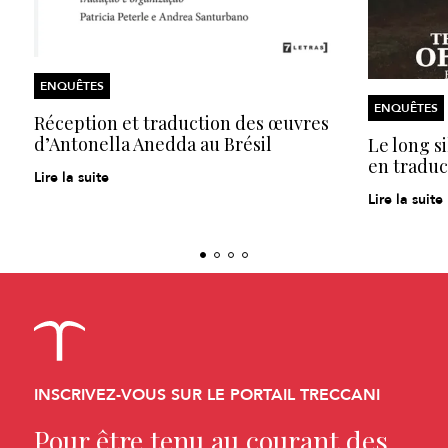
ENQUÊTES
ENQUÊTES
Réception et traduction des œuvres
d’Antonella Anedda au Brésil
Le long s
en traduc
Lire la suite
Lire la suite
INSCRIVEZ-VOUS SUR LE PORTAIL TRECCANI
Pour être tenu au courant des