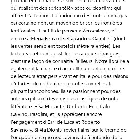
pourrait être l’image. Ce sont les titres et les auteurs
qui réalisent des séries télévisées ou des films qui
attirent l’attention. La traduction des mots en images
est certainement un moyen de briser les frontières
Zerocalcare
territoriales : il suffit de penser à
, et
Elena Ferrante
Andrea Camilleri
encore à
et à
(dont
les ventes semblent toutefois s’être ralenties). Les
lecteurs préfèrent aussi lire des auteurs étrangers,
c’est une façon de connaître l’ailleurs. Notre librairie a
également la chance d’accueillir un certain nombre
de lecteurs étrangers vivant en Italie pour des raisons
d’études, de recherche ou professionnelles, la
plupart francophones. Ils se passionnent pour des
auteurs qui sont devenus des classiques de notre
Elsa Morante, Umberto Eco, Italo
littérature.
Calvino, Pasolini
, et ils apprécient encore
Erri de Luca
Roberto
l’engagement d’
et
Saviano
Silvia Dionisi
».
revient ainsi sur le thème de
l’engagement que nous avions déjà entendu de la