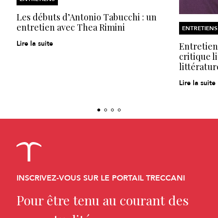
Les débuts d’Antonio Tabucchi : un
entretien avec Thea Rimini
ENTRETIENS
Lire la suite
Entretien
critique l
littératur
Lire la suite
INSCRIVEZ-VOUS SUR LE PORTAIL TRECCANI
Pour être tenu au courant des