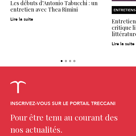
Les débuts d’Antonio Tabucchi : un
entretien avec Thea Rimini
ENTRETIENS
Lire la suite
Entretien
critique l
littératur
Lire la suite
INSCRIVEZ-VOUS SUR LE PORTAIL TRECCANI
Pour être tenu au courant des
nos actualités.