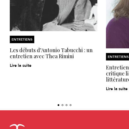
ENTRETIENS
Les débuts d’Antonio Tabucchi : un
entretien avec Thea Rimini
ENTRETIENS
Lire la suite
Entretien
critique l
littératur
Lire la suite