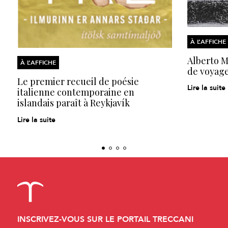
À L’AFFICHE
Alberto Mo
À L’AFFICHE
de voyage
Le premier recueil de poésie
Lire la suite
italienne contemporaine en
islandais paraît à Reykjavík
Lire la suite
INSCRIVEZ-VOUS SUR LE PORTAIL TRECCANI