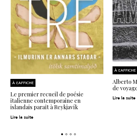
À L’AFFICHE
Alberto Mo
À L’AFFICHE
de voyage
Le premier recueil de poésie
Lire la suite
italienne contemporaine en
islandais paraît à Reykjavík
Lire la suite