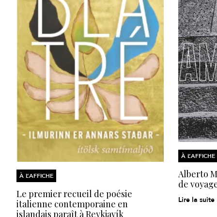
À L’AFFICHE
Alberto Mo
À L’AFFICHE
de voyage
Le premier recueil de poésie
Lire la suite
italienne contemporaine en
islandais paraît à Reykjavík