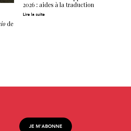
2026 : aides à la traduction
Lire la suite
hio
de
JE M'ABONNE