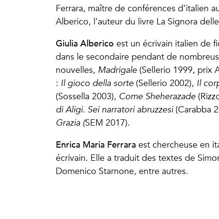
Ferrara, maître de conférences d’italien au
Alberico, l’auteur du livre La Signora de
Giulia Alberico
est un écrivain italien de f
dans le secondaire pendant de nombreuse
nouvelles,
Madrigale
(Sellerio 1999, prix 
:
Il gioco della sorte
(Sellerio 2002),
Il cor
(Sossella 2003),
Come Sheherazade
(Rizzo
di Aligi. Sei narratori abruzzesi
(Carabba 2
Grazia (
SEM 2017).
Enrica Maria Ferrara
est chercheuse en ita
écrivain. Elle a traduit des textes de Simon
Domenico Starnone, entre autres.