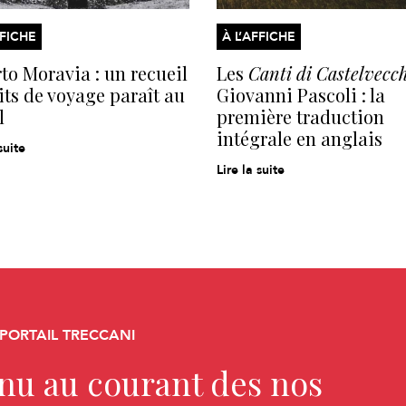
FFICHE
À L’AFFICHE
to Moravia : un recueil
Les
Canti di Castelvecc
its de voyage paraît au
Giovanni Pascoli : la
l
première traduction
intégrale en anglais
suite
Lire la suite
 PORTAIL TRECCANI
enu au courant des nos