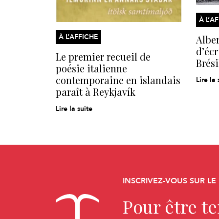
À L’A
À L’AFFICHE
Alber
d’écr
Le premier recueil de
Brési
poésie italienne
contemporaine en islandais
Lire la 
paraît à Reykjavík
Lire la suite
INSCRIVEZ-VOUS SUR LE
Pour être t