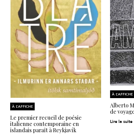
À L’AFFICHE
Alberto Mo
À L’AFFICHE
de voyage
Le premier recueil de poésie
Lire la suite
italienne contemporaine en
islandais paraît à Reykjavík