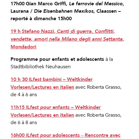
17h00
Gian Marco Griffi,
,
Le ferrovie del Messico
Laurana /
, Claassen –
Die Eisenbahnen Mexikos
reporté à dimanche 15h00
19 h
Stefano
Nazzi,
Canti di guerra. Conflitti,
,
vendette, amori nella Milano degli anni Settanta
Mondadori
Programme pour enfants et adolescents
à la
Stadtbibliothek Neuhausen
10 h 30
IL
bambini – Weltkinder
fest
Vorlesen/Lectures en italien
avec Roberta Grasso,
de 4 à 6 ans
11h15 IL
enfants – Weltkinder
fest pour
Vorlesen/Lectures en italien
avec Roberta Grasso,
de 6 à 8 ans
–
16h00 IL
adolescents
Rencontre avec
fest pour