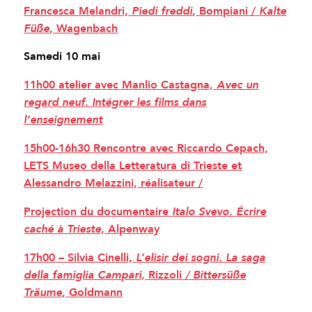
Francesca Melandri,
, Bompiani /
Piedi freddi
Kalte
, Wagenbach
Füße
Samedi 10 mai
11h00 atelier avec Manlio Castagna,
Avec un
regard neuf. Intégrer les films dans
l’enseignement
15h00-16h30 Rencontre avec Riccardo Cepach,
LETS Museo della Letteratura di Trieste et
Alessandro Melazzini, réalisateur /
Projection du documentaire
Italo Svevo. Écrire
Alpenway
caché à Trieste,
17h00 – Silvia Cinelli,
L’elisir dei sogni. La saga
Rizzoli
della famiglia Campari,
/ Bittersüße
, Goldmann
Träume