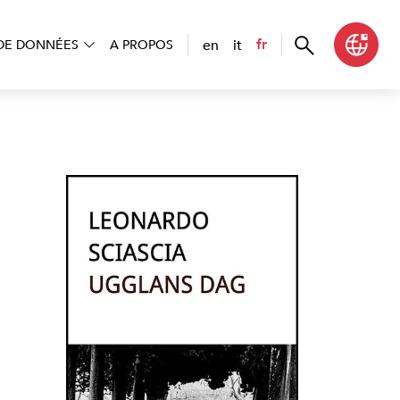
en
it
fr
DE DONNÉES
A PROPOS