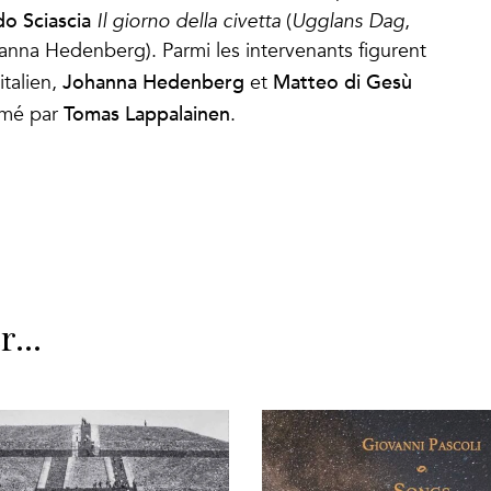
o Sciascia
Il giorno della civetta
(
Ugglans Dag
,
hanna Hedenberg). Parmi les intervenants figurent
Johanna Hedenberg
Matteo di Gesù
 italien,
et
Tomas Lappalainen
nimé par
.
er…