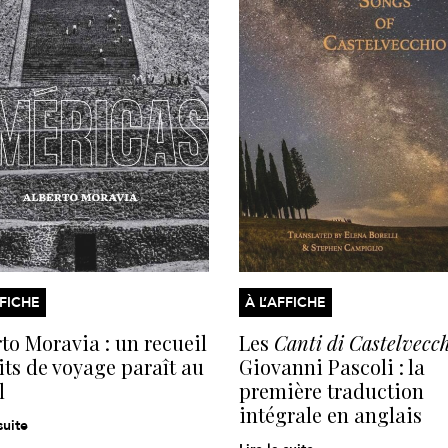
FFICHE
À L’AFFICHE
to Moravia : un recueil
Les
Canti di Castelvecc
its de voyage paraît au
Giovanni Pascoli : la
l
première traduction
intégrale en anglais
suite