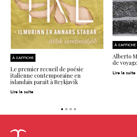
À L’AFFICHE
Alberto Mo
À L’AFFICHE
de voyage
Le premier recueil de poésie
Lire la suite
italienne contemporaine en
islandais paraît à Reykjavík
Lire la suite