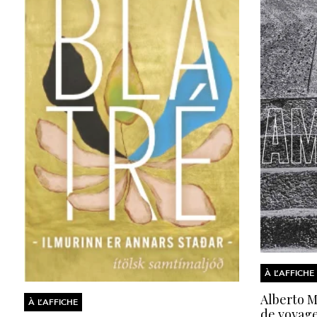
À L’AFFICHE
Alberto Mo
À L’AFFICHE
de voyage