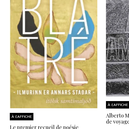
À L’AFFICHE
Alberto Mo
À L’AFFICHE
de voyage
Le premier recueil de poésie