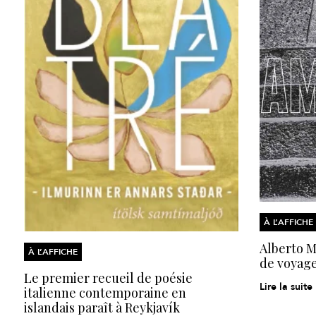
À L’AFFICHE
Alberto Mo
À L’AFFICHE
de voyage
Le premier recueil de poésie
Lire la suite
italienne contemporaine en
islandais paraît à Reykjavík