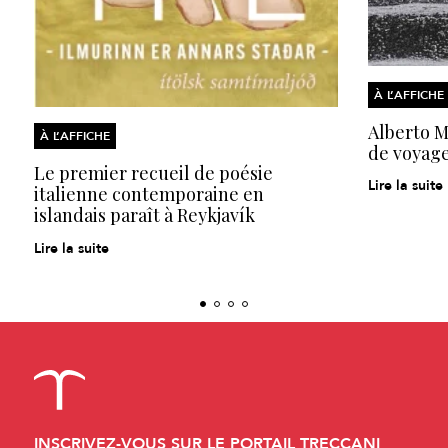
À L’AFFICHE
Alberto Mo
À L’AFFICHE
de voyage
Le premier recueil de poésie
Lire la suite
italienne contemporaine en
islandais paraît à Reykjavík
Lire la suite
INSCRIVEZ-VOUS SUR LE PORTAIL TRECCANI