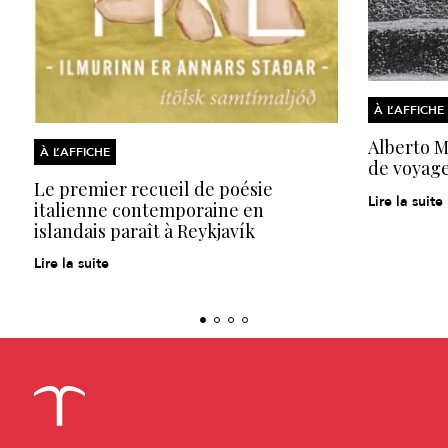
À L’AFFICHE
Alberto Mo
À L’AFFICHE
de voyage
Le premier recueil de poésie
Lire la suite
italienne contemporaine en
islandais paraît à Reykjavík
Lire la suite