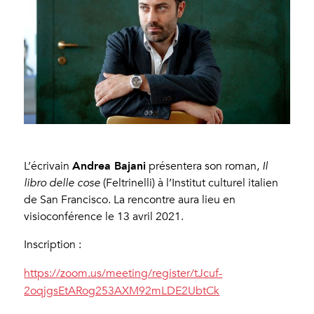
Andrea Bajani
L’écrivain
présentera son roman,
Il
libro delle cose
(Feltrinelli) à l’Institut culturel italien
de San Francisco. La rencontre aura lieu en
visioconférence le 13 avril 2021.
Inscription :
https://zoom.us/meeting/register/tJcuf-
2oqjgsEtARog253AXM92mLDE2UbtCk