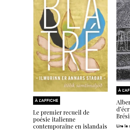
À L’A
À L’AFFICHE
Alber
d’écr
Le premier recueil de
Brési
poésie italienne
contemporaine en islandais
Lire la 