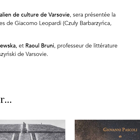
italien de culture de Varsovie
, sera présentée la
res de Giacomo Leopardi (Czuły Barbarzyńca,
ewska,
Raoul Bruni
et
, professeur de littérature
szyński de Varsovie.
er…