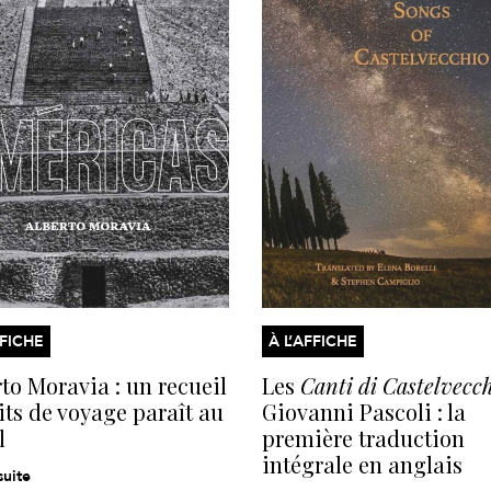
FFICHE
À L’AFFICHE
to Moravia : un recueil
Les
Canti di Castelvecc
its de voyage paraît au
Giovanni Pascoli : la
l
première traduction
intégrale en anglais
suite