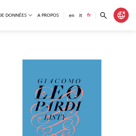
en
it
fr
DE DONNÉES
A PROPOS