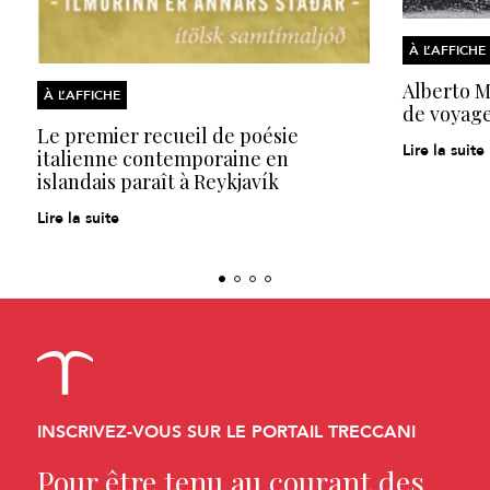
À L’AFFICHE
Alberto Mo
À L’AFFICHE
de voyage
Le premier recueil de poésie
Lire la suite
italienne contemporaine en
islandais paraît à Reykjavík
Lire la suite
INSCRIVEZ-VOUS SUR LE PORTAIL TRECCANI
Pour être tenu au courant des