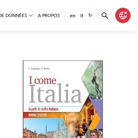
en
it
fr
DE DONNÉES
A PROPOS