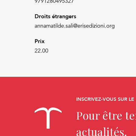
9791280495327
Droits étrangers
annamatilde.sali@erisedizioni.org
Prix
22.00
INSCRIVEZ-VOUS SUR LE
Pour être t
actualités.