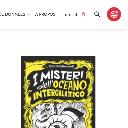
en
it
fr
DE DONNÉES
A PROPOS
I misteri dell’oceano intergalattico
>