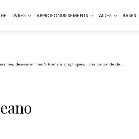
CHE
LIVRES
APPROFONDISSEMENTS
AIDES
BASES 
essinée, dessins animés
>
Romans graphiques, livres de bande dessinée : typologie
ceano