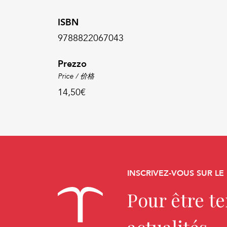
ISBN
9788822067043
Prezzo
Price / 价格
14,50€
INSCRIVEZ-VOUS SUR LE
Pour être t