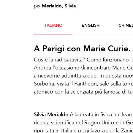
Merialdo, Silvia
par
ITALIANO
ENGLISH
CHINE
A Parigi con Marie Curie.
Cos’è la radioattività? Come funzionano le
Andrea l’occasione di incontrare Marie Cu
a riceverne addirittura due. In questa nu
Sorbona, visita il Pantheon, sale sulla torr
atomico con la scienziata più famosa di tut
Merialdo, Silvia
Silvia Merialdo
è laureata in fisica nuclea
ricerca scientifica nel Regno Unito e in G
riportata in Italia e oggi lavora per la Zani