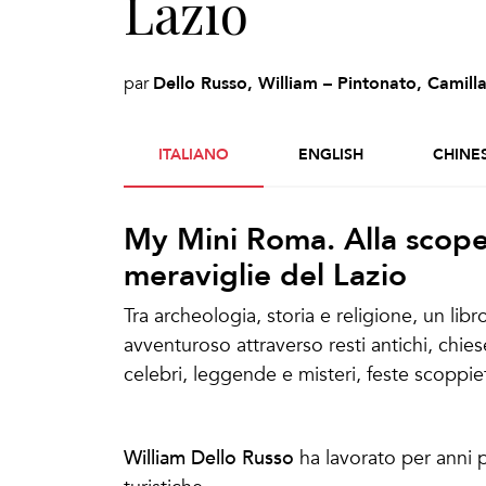
Lazio
Dello Russo, William – Pintonato, Camill
par
ITALIANO
ENGLISH
CHINE
My Mini Roma. Alla scoper
meraviglie del Lazio
Tra archeologia, storia e religione, un lib
avventuroso attraverso resti antichi, chies
celebri, leggende e misteri, feste scoppiett
Dello Russo, William – Pintonato, Ca
William Dello Russo
ha lavorato per anni p