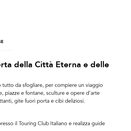
a
SE
ta della Città Eterna e delle
ro tutto da sfogliare, per compiere un viaggio
e, piazze e fontane, sculture e opere d’arte
anti, gite fuori porta e cibi deliziosi.
milla
resso il Touring Club Italiano e realizza guide