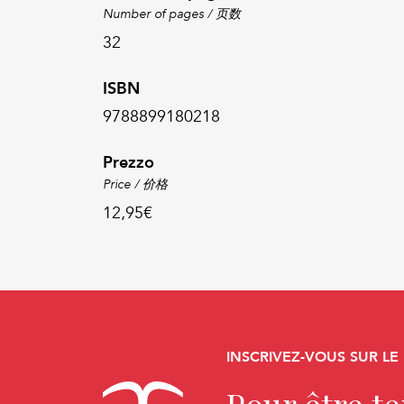
Number of pages / 页数
32
ISBN
9788899180218
Prezzo
Price / 价格
12,95€
INSCRIVEZ-VOUS SUR LE