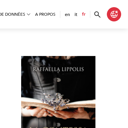
en
it
fr
DE DONNÉES
A PROPOS