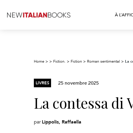
À L’AFFI
La c
Home
>
>
Fiction.
>
Fiction
>
Roman sentimental
>
25 novembre 2025
LIVRES
La contessa di 
Lippolis, Raffaella
par