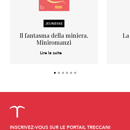
JEUNESSE
Il fantasma della miniera.
La
Miniromanzi
Lire la suite
INSCRIVEZ-VOUS SUR LE PORTAIL TRECCANI