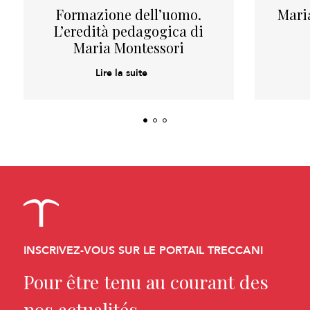
Formazione dell’uomo.
Mari
L’eredità pedagogica di
Maria Montessori
Lire la suite
INSCRIVEZ-VOUS SUR LE PORTAIL TRECCANI
Pour être tenu au courant des
nos actualités.