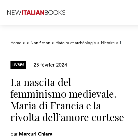
La nascita del femminismo medievale. Maria di Francia e la rivolta dell’amore cortese
Home
>
>
Non fiction
>
Histoire et archéologie
>
Histoire
>
25 février 2024
LIVRES
La nascita del
femminismo medievale.
Maria di Francia e la
rivolta dell’amore cortese
Mercuri Chiara
par