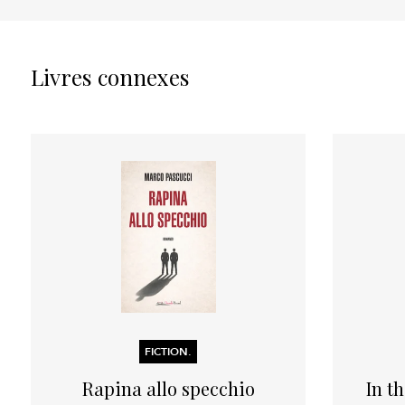
Livres connexes
FICTION.
Rapina allo specchio
In t