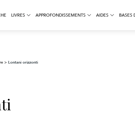
CHE
LIVRES
APPROFONDISSEMENTS
AIDES
BASES 
Lontani orizzonti
re
>
ti