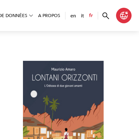
en
it
fr
DE DONNÉES
A PROPOS