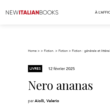
À L’AFFI
Home
>
>
Fiction.
>
Fiction
>
Fiction : générale et littérai
12 février 2025
LIVRES
Nero ananas
Aiolli, Valerio
par