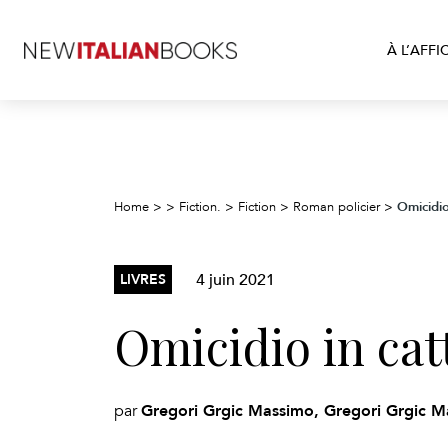
À L’AFFI
Omicidio
Home
>
>
Fiction.
>
Fiction
>
Roman policier
>
4 juin 2021
LIVRES
Omicidio in cat
Gregori Grgic Massimo, Gregori Grgic M
par