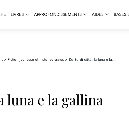
CHE
LIVRES
APPROFONDISSEMENTS
AIDES
BASES 
L’orto di città, la luna e la gallina
nt
>
Fiction jeunesse et histoires vraies
>
la luna e la gallina