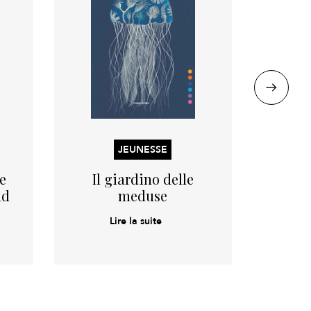
JEUNESSE
 e
Il giardino delle
La
ad
meduse
Lire la suite