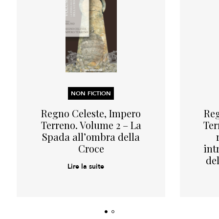
NON FICTION
Regno Celeste, Impero
Reg
Terreno. Volume 2 – La
Ter
Spada all’ombra della
Croce
int
del
Lire la suite